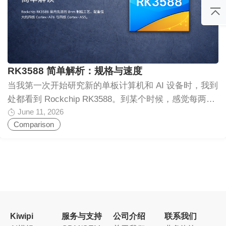
RK3588 芯片 驱动的小型计算机。该芯片有八个 CPU
核心。其中四个是高性能核心，用于处理繁重任务；另
外四个是高效核心，在不需要高速运行时节省电力。这
有助于系统保持冷静和高效。 它还有一个强大的
GPU，用于处理图形和视频。它可以播放 4K 甚至 8K
RK3588 简单解析：规格与速度
视频，对于这么小的板子来说令人印象深刻。芯片内部
当我第一次开始研究新的单板计算机和 AI 设备时，我到
还集成了 NPU，用于 AI 任务。这意味着物体检测、语
处都看到 Rockchip RK3588。到某个时候，感觉每两块
音处理或图像识别等任务可以直接在设备上运行，而无
June 11, 2026
板子中就有一块在使用它。 起初我并没有太在意 – 只是
需依赖云服务器。 简单来说，它就是一个小盒子，可以
Comparison
另一个芯片名字而已。但在深入研究了一些设备并实际
充当台式机、媒体中心、服务器，甚至是一个小型 AI 机
测试了其中几款之后，原因变得非常明显：为什么这么
器。 虽然基于 RK3588 的板子提供了强大的性能，但许
多公司都围绕它来构建产品。 Rockchip RK3588 到底是
多用户仍然将它们与更主流的选项进行比较。想了解简
什么 RK3588 本身是一款系统级芯片（SoC）。简单来
单的差异，你可以查看这个 Raspberry Pi 5 与 KiwiPi Pi
说，这意味着计算机的大部分重要部件都被封装到了一
5 Pro 的对比，看看它们在实际使用中有何不同。
颗芯片里。你不需要为 CPU、图形和 AI 准备单独的零
RK3588 单板计算机：真正的区别在哪里？ 乍一看，大
件 – 它们都在里面。这就是为什么基于它的设备可以保
多数 RK3588 单板计算机看起来都很相似，因为它们使
Kiwipi
服务与支持
公司介绍
联系我们
持相对小巧，同时仍然相当强大。 如果你用一种简单的