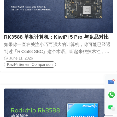
RK3588 单板计算机：KiwiPi 5 Pro 与竞品对比
如果你一直在关注小巧而强大的计算机，你可能已经遇
到过「RK3588 SBC」这个术语。听起来很技术性，但
June 11, 2026
实际上概念很简单。单板计算机就是将所有计算机组件
KiwiPi Series
,
Comparison
集成到一块小板子上的完整计算机。你接上电源、存储
和屏幕，它就像一台迷你 PC 一样工作。 RK3588 是其
中许多板子的「大脑」。它是瑞芯微制造的一款芯片，
以快速、高效和灵活著称。你可以在不同的板子中找到
它，比如 KiwiPi 5 Pro 以及其他类似 Rock Pi 5 或基于
RK3588 的设备。 让我们用非常简单的方式来解析一
下，并比较这些板子在实际使用中的真实感受。 什么是
RK3588 单板计算机？ RK3588 SBC 就是一台由