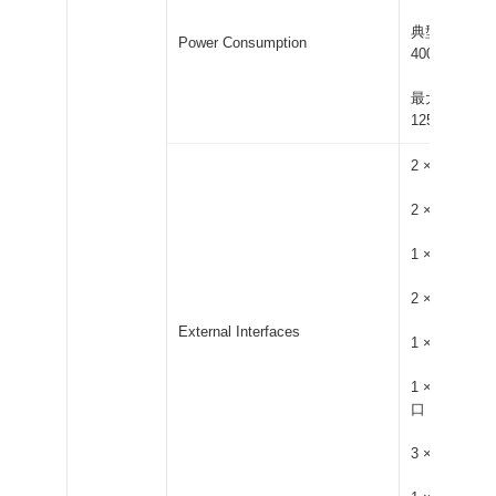
典型功耗：约 4
Power Consumption
400mA）
最大功耗：约 1
1250mA）
2 × USB 3.0
2 × USB 2.0
1 × HDMI 2.
2 × RJ45 
External Interfaces
1 × 3.5mm
1 × 3.81
口
3 × LED 