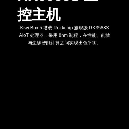
控主机
Kiwi Box 5 搭载 Rockchip 旗舰级 RK3588S
AIoT 处理器，采用 8nm 制程，在性能、能效
与边缘智能计算之间实现出色平衡。
支持本地化 AI 模型部署，降低云端
支持 Android、Ubuntu、Debian、
提供多种扩展与连接接口，便于接
支持 8K 高清视频编解码与多媒体
最高支持 32GB RAM + 512GB 存
搭载 Rockchip RK3588S 旗舰级
采用全金属外壳，兼顾结构强度与
提供系统镜像、开发文档、接口说
AIoT 处理器，兼具强劲算力、低功
储配置，满足系统运行、AI 应用与
依赖，提升数据安全性与实时响应
处理，适用于智能显示、边缘分析
入显示屏、摄像头、网络、传感器
Linux 等操作系统，满足不同开发
高效散热，适合长时间稳定运行。
明与技术支持，帮助客户快速完成
耗与稳定运行能力。
与视觉应用场景。
数据存储需求。
及外设设备。
与部署环境。
能力。
RK3588S 高性能处理器
大模型私有化部署
大容量内存与存储
8K 视频处理能力
全金属机身设计
多系统兼容支持
丰富扩展接口
完善开发资料
产品开发。