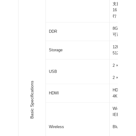
支持 32 路 1
16 路 1080
行
8GB，支持 4GB
DDR
可选
128GB，支持 6
Storage
512GB 可选
2 × USB 3.0
USB
2 × USB 2.0
Basic Specifications
HDMI 2.1，支
HDMI
4K@120fps
Wi-Fi 6，支持
IEEE 802.11 
Wireless
Bluetooth 5.