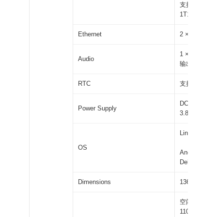
支持 2.4GHz
1T1R
Ethernet
2 × 1000M
1 × 3.5
Audio
输出与麦克
RTC
支持可充电
DC 12V 
Power Supply
3.81mm
Linux 5.10，
OS
Android 15、
Debian 12
Dimensions
136 × 75 × 
空闲功耗：约 1
110mA）