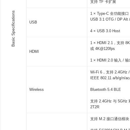
支持 TF 卡扩展
Basic Specifications
1 × Type-C 全功能接
USB 3.1 OTG / DP Alt 
USB
4 × USB 3.0 Host
1 × HDMI 2.1，支持 8K
或 4K@120fps
HDMI
1 × HDMI 2.0 输入 / 
Wi-Fi 6，支持 2.4GHz 
IEEE 802.11 a/b/g/n/ac
Wireless
Bluetooth 5.4 BLE
支持 2.4GHz 与 5GHz
2T2R
支持 M.2 接口通信模块