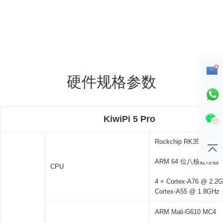
硬件规格参数
KiwiPi 5 Pro
Rockchip RK3588，8
ARM 64 位八核处理器
CPU
4 × Cortex-A76 @ 2.2G
Cortex-A55 @ 1.8GHz
ARM Mali-G610 MC4