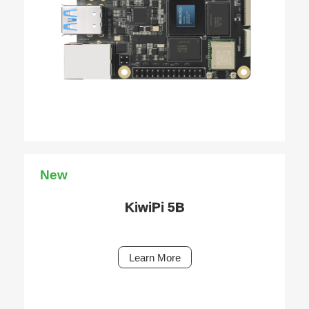
New
KiwiPi 5B
Learn More