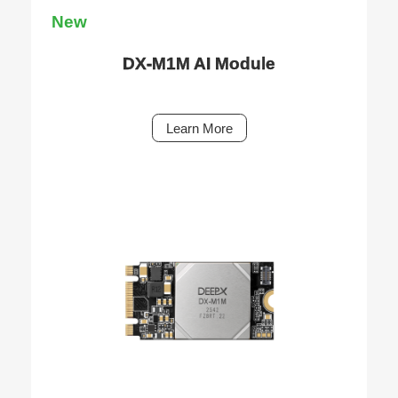
New
DX-M1M AI Module
Learn More