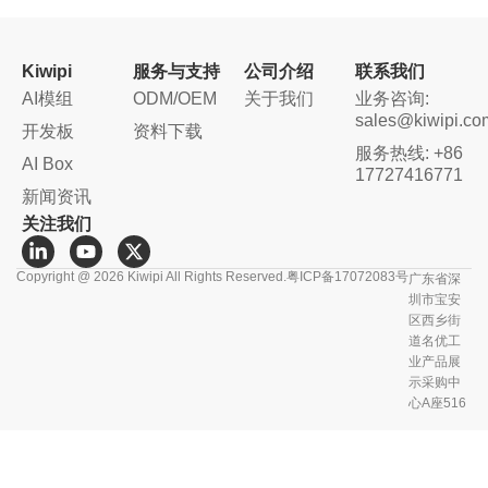
Kiwipi
服务与支持
公司介绍
联系我们
AI模组
ODM/OEM
关于我们
业务咨询:
sales@kiwipi.co
开发板
资料下载
服务热线: +86
AI Box
17727416771
新闻资讯
关注我们
L
Y
X
i
o
-
Copyright @ 2026 Kiwipi All Rights Reserved.
粤ICP备17072083号
广东省深
n
u
t
k
t
w
圳市宝安
e
u
i
区西乡街
d
b
t
道名优工
i
e
t
业产品展
n
e
示采购中
-
r
心A座516
i
n