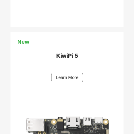
New
KiwiPi 5
Learn More